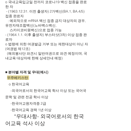
o 국내교육입교일 전까지 코로나19 백신 접종을 완료
한 자
 - (1963.12.31. 이전 출생자) 2가백신(BA.1, BA.4/5) 
접종 완료자
   : 예외적으로 mRNA 백신 접종 금지 대상자의 경우, 
유전자재조합백신(노바백스백신, 
     스카이코비원백신)으로 접종 가능
- (1964.1.1. 이후 출생자) 부스터샷(3차) 이상 접종 완
료자
o 법령에 의한 여권발급 거부 또는 제한대상이 아닌 자
(여권법 제12조)
  (해외봉사단 파견시 일반여권으로 파견 예정이며, 국
내교육 대상자에 한해 상세안내 예정)
■ 분야별 자격 및 우대(예시)
우주베키스탄 
    o 한국어교육 
      -외국어로서의 한국어교육 학사 이상 또는 국어국
문학 및 관련 전공 학사 이상
      -한국어교원자격증 2급
      -한국어교육 경력 1년 이상
      *우대사항- 외국어로서의 한국
어교육 석사 이상 