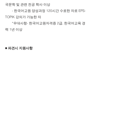
국문학 및 관련 전공 학사 이상 
        - 한국어교원 양성과정 120시간 수료한 자로 EPS-
TOPIK 강의가 가능한 자
        *우대사항- 한국어교원자격증 2급, 한국어교육 경
력 1년 이상 
■ 파견시 지원사항
ㅇ 출국 시 지원 : 출국준비금, 항공료, 여권, 예방접종 
등
ㅇ 활동 시 지원
     - 생활경비 : 우즈베키스탄 - 현지생활비($590/월), 
주거비($340/월)
                         방글라데시 – 현지생활비($570/월), 주
거비($140~$600/월)
     - 활동경비 : 활동물품 및 현장사업 협력활동 등은 
KOICA 일반봉사단원과 동일
     - 안전 및 건강관리 : 상해 및 재해보험, 긴급의료지
원서비스 등
ㅇ 귀국 시 지원 : 국내정착지원금(월 60만원 적립), 귀