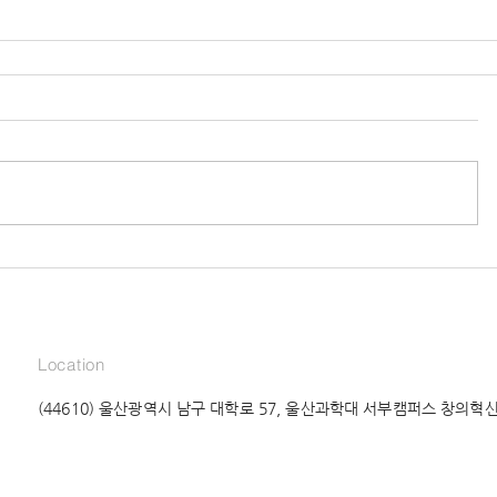
Location
(44610) 울산광역시 남구 대학로 57, 울산과학대 서부캠퍼스 창의혁신