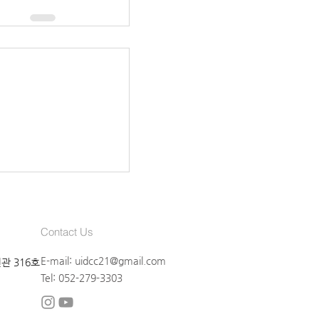
Contact Us
E-mail:
uidcc21@gmail.com
관 316호
Tel: 052-279-3303