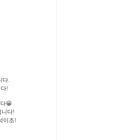
다. 
다!
다😀
입니다!
석이조!