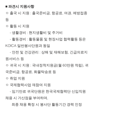
■ 파견시 지원사항
ㅇ 출국 시 지원 : 출국준비금, 항공료, 여권, 예방접종 
등
ㅇ 활동 시 지원
     - 생활경비 : 현지생활비 및 주거비
     - 활동경비 : 활동물품 및 현장사업 협력활동 등은 
KOICA 일반봉사단원과 동일
     - 안전 및 건강관리 : 상해 및 재해보험, 긴급의료지
원서비스 등
ㅇ 귀국 시 지원 : 국내정착지원금(월 60만원 적립), 귀
국준비금, 항공료, 화물탁송료 등
ㅇ 취업 지원
ㅇ 국제협력사업 재참여 지원
     - 임기만료 귀국단원은 한국국제협력단 신입직원 
채용 시 가산점을 부여하며, 
       최종 채용 확정 시 봉사단 활동기간 경력 인정
KOICA는 동 봉사단 파견사업의 일환으로 위와 같이 
분야별 ‘프로젝트 봉사단’을 파견할