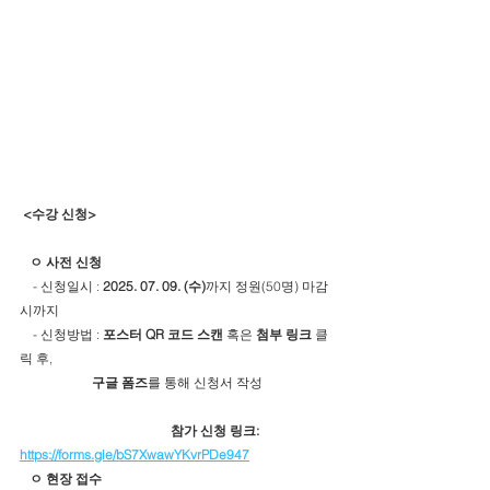
 <수강 신청>
ㅇ 사전 신청
    - 신청일시 : 
2025. 07. 09. (수)
까지 정원(50명) 마감
시까지
    - 신청방법 : 
포스터 QR 코드 스캔
 혹은 
첨부 링크
 클
릭 후,
구글 폼즈
를 통해 신청서 작성
참가 신청
링크: 
https://forms.gle/bS7XwawYKvrPDe947
ㅇ 현장 접수