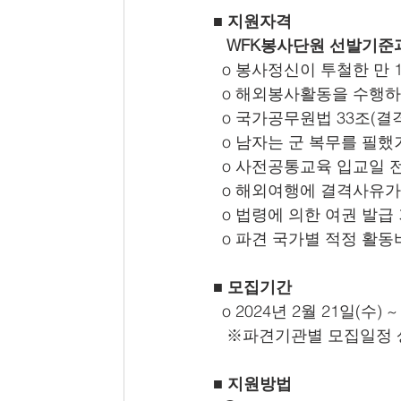
■ 지원자격
   WFK봉사단원 선발기준
  o 봉사정신이 투철한 만
  o 해외봉사활동을 수행
  o 국가공무원법 33조(
  o 남자는 군 복무를 필
  o 사전공통교육 입교일
  o 해외여행에 결격사유가
  o 법령에 의한 여권 발
  o 파견 국가별 적정 활
■ 모집기간
  o 2024년 2월 21일(수) ~
 ※파견기관별 모집일정
■ 지원방법