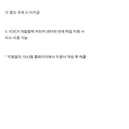
※ 중도 귀국 시 미지급
5. KOICA 개발협력 커리어 센터와 연계 취업 지원 서
비스 이용 가능
* 지원절차: 대사협 홈페이지에서 지원서 작성 후 제출
* 봉사단 지원 관련 문의
· 대표메일: mid_term@kucss.or
· 전 화: 02-2252-1996 (내선211,214)