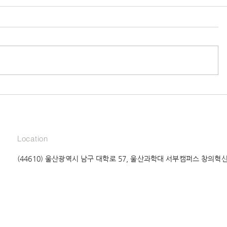
Location
(44610) 울산광역시 남구 대학로 57, 울산과학대 서부캠퍼스 창의혁신