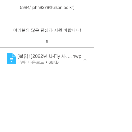
5984/ john9279@ulsan.ac.kr)
여러분의 많은 관심과 지원 바랍니다!
🤞
[붙임1]2022년 U-Fly 사업 참가자 모집 공고
.hwp
HWP 다운로드 • 68KB
[붙임2]U-Fly 제출서류
.zip
ZIP 다운로드 • 127KB
*
첨부파일이 잘 열리지 않거나, 오류가 생긴다면 게시
물 내 QR 코드를 스캔하시거나 링크로 접속해주세요
(
https://bit.ly/3uy1SWd
)
공지사항
공지사항_UIDCC센터 홍보