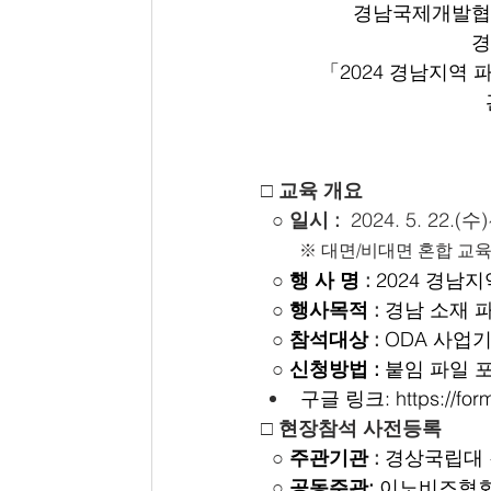
경남국제개발협력
경
「2024 경남지역 
□ 교육 개요
○ 
일시 :  
2024. 5. 22.(수
※ 대면/비대면 혼합 교
  ○ 
행 사 명
 :
2024 경남
  ○ 
행사목적
 :
경남 소재 
○ 
참석대상
 : 
ODA 사업
○ 
신청방법 : 
붙임 파일 
구글 링크: 
https://f
□ 현장참석 사전등록 
○ 
주관기관
 : 
경상국립대
○ 
공동주관: 
이노비즈협회