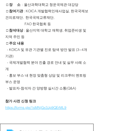
□ 장     소  
: 울산과학대학교 청운국제관 대강당
 □ 참여기관 
:
KOICA 개발협력인재사업실, 한국국제보
건의료재단,  한국국제교류재단, 
                      FAO 한국협회 등
□ 참석대상 
: 울산지역 대학교 재학생, 취업준비생 및 
지역 주민 등
□ 주요 내용
  - KOICA 및 유관 기관별 진로 탐색 방안 발표 (3~4개 
기관)
  - 국제개발협력 분야 진출 경로 안내 및 실무 사례 소
개  
  - 홍보 부스 내 현장 맞춤형 상담 및 리크루터 멘토링 
부스 운영
  - 발표자-참석자 간 양방향 실시간 소통(Q&A)
참가 사전 신청 링크 
https://forms.gle/1sMNjGx3Jp9QErML9